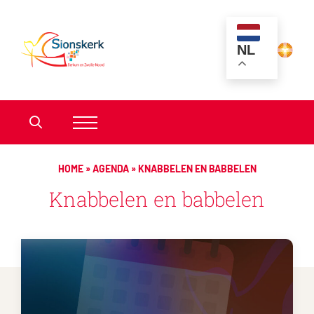
NL
HOME
»
AGENDA
»
KNABBELEN EN BABBELEN
Knabbelen en babbelen