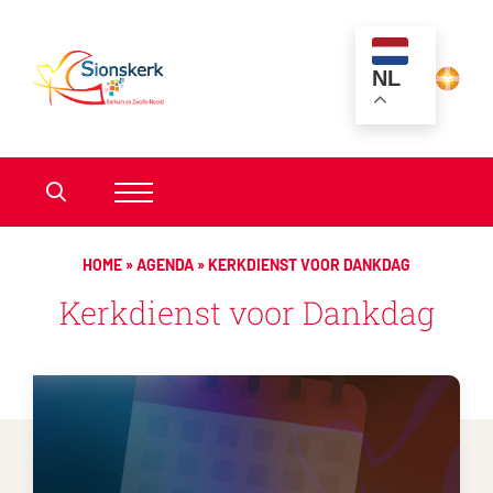
NL
HOME
»
AGENDA
»
KERKDIENST VOOR DANKDAG
Kerkdienst voor Dankdag