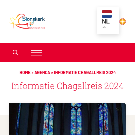
NL
HOME
»
AGENDA
»
INFORMATIE CHAGALLREIS 2024
Informatie Chagallreis 2024