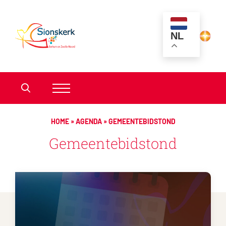
NL
HOME
»
AGENDA
»
GEMEENTEBIDSTOND
Gemeentebidstond