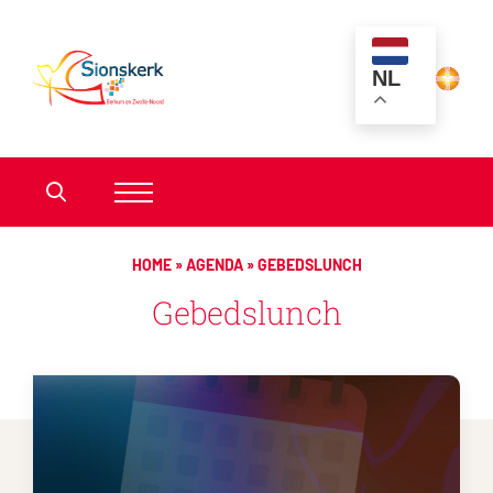
NL
HOME
»
AGENDA
»
GEBEDSLUNCH
Gebedslunch