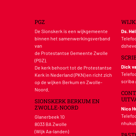
PGZ
WIJK
De Sionskerk is een wijkgemeente
Ds. Hé
binnen het samenwerkingsverband
Telefo
van
dsheve
de Protestantse Gemeente Zwolle
SCRI
(PGZ).
Dick v
De kerk behoort tot de Protestantse
Telefo
Kerk in Nederland (PKN) en richt zich
scriba
op de wijken Berkum en Zwolle-
Noord.
CONT
UITV
SIONSKERK BERKUM EN
ZWOLLE-NOORD
Nico 
Telefo
Glanerbeek 10
nhukub
8033 BA Zwolle
(Wijk Aa-landen)
PAST