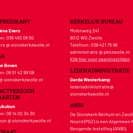
PREDIKANT
KERKELIJK BUREAU
lène Evers
Molenweg 241
on:
038 455 06 50
8012 WG Zwolle
rs @ sionskerkzwolle.nl
Telefoon:
038 421 75 96
administratie @ pknzwolle.nl
BA
Klik hier voor openingstijden
an Boven
LEDENADMINISTRATIE
on:
06 51 42 99 08
 @ sionskerkzwolle.nl
Gerda Westerkamp
ledenadministratie@
ACTPERSOON
sionskerkzwolle.nl
AARTEN
ANBI
Hukubun
on:
06 14 02 34 30
De Sionskerk Berkum en Zwoll
un @ sionskerkzwolle.nl
Noord (PGZ) is een Algemeen 
Beogende Instelling (ANBI).
ORAAT