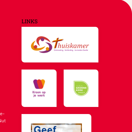
LINKS
e-
Nut