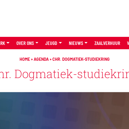
ERK
OVER ONS
JEUGD
NIEUWS
ZAALVERHUUR
HOME
»
AGENDA
»
CHR. DOGMATIEK-STUDIEKRING
hr. Dogmatiek-studiekri