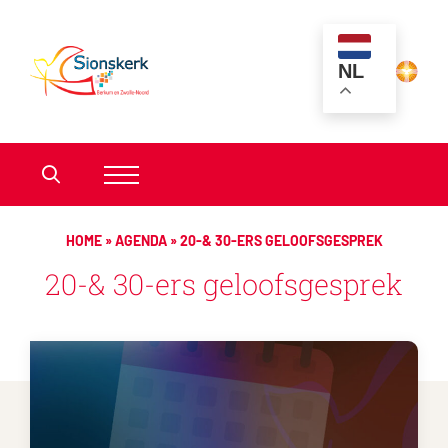
NL
HOME
»
AGENDA
»
20-& 30-ERS GELOOFSGESPREK
20-& 30-ers geloofsgesprek