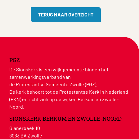
TERUG NAAR OVERZICHT
PGZ
De Sionskerk is een wijkgemeente binnen het
samenwerkingsverband van
de Protestantse Gemeente Zwolle (PGZ).
De kerk behoort tot de Protestantse Kerk in Nederland
(PKN) en richt zich op de wijken Berkum en Zwolle-
Noord.
SIONSKERK BERKUM EN ZWOLLE-NOORD
Glanerbeek 10
8033 BA Zwolle