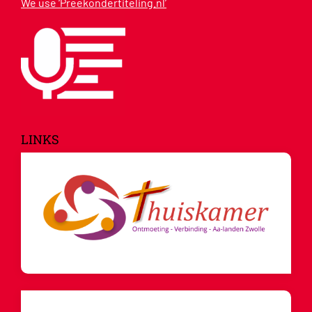
We use ‘Preekondertiteling.nl’
LINKS