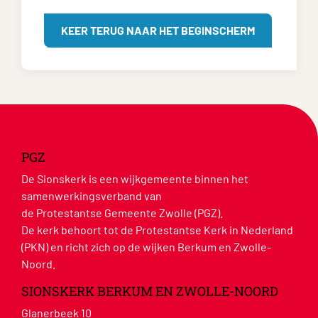
KEER TERUG NAAR HET BEGINSCHERM
PGZ
De Sionskerk is een wijkgemeente binnen het
samenwerkingsverband van
de Protestantse Gemeente Zwolle (PGZ).
De kerk behoort tot de Protestantse Kerk in Nederland
(PKN) en richt zich op de wijken Berkum en Zwolle-
Noord.
SIONSKERK BERKUM EN ZWOLLE-NOORD
Glanerbeek 10