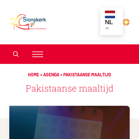
NL
HOME
»
AGENDA
»
PAKISTAANSE MAALTIJD
Pakistaanse maaltijd