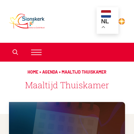
NL
HOME
»
AGENDA
»
MAALTIJD THUISKAMER
Maaltijd Thuiskamer