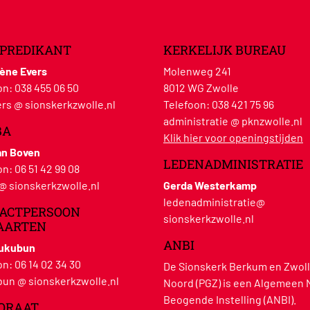
PREDIKANT
KERKELIJK BUREAU
lène Evers
Molenweg 241
on:
038 455 06 50
8012 WG Zwolle
rs @ sionskerkzwolle.nl
Telefoon:
038 421 75 96
administratie @ pknzwolle.nl
BA
Klik hier voor openingstijden
an Boven
LEDENADMINISTRATIE
on:
06 51 42 99 08
 @ sionskerkzwolle.nl
Gerda Westerkamp
ledenadministratie@
ACTPERSOON
sionskerkzwolle.nl
AARTEN
ANBI
Hukubun
on:
06 14 02 34 30
De Sionskerk Berkum en Zwoll
un @ sionskerkzwolle.nl
Noord (PGZ) is een Algemeen 
Beogende Instelling (ANBI).
ORAAT