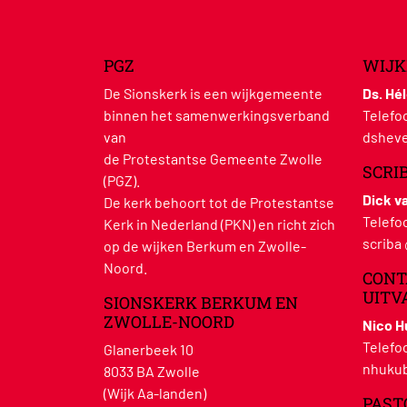
PGZ
WIJK
De Sionskerk is een wijkgemeente
Ds. Hé
binnen het samenwerkingsverband
Telefo
van
dsheve
de Protestantse Gemeente Zwolle
SCRI
(PGZ).
Dick v
De kerk behoort tot de Protestantse
Telefo
Kerk in Nederland (PKN) en richt zich
scriba
op de wijken Berkum en Zwolle-
Noord.
CONT
UITV
SIONSKERK BERKUM EN
ZWOLLE-NOORD
Nico 
Telefo
Glanerbeek 10
nhukub
8033 BA Zwolle
(Wijk Aa-landen)
PAST