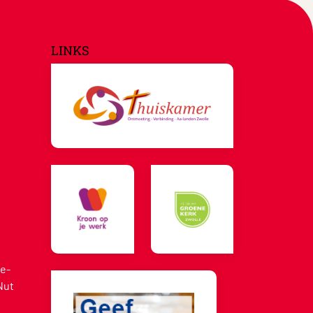
LINKS
e-
Nut