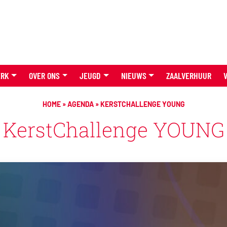
ERK
OVER ONS
JEUGD
NIEUWS
ZAALVERHUUR
HOME
»
AGENDA
»
KERSTCHALLENGE YOUNG
KerstChallenge YOUNG