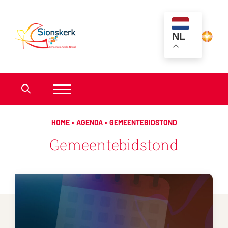
NL
HOME
»
AGENDA
»
GEMEENTEBIDSTOND
Gemeentebidstond