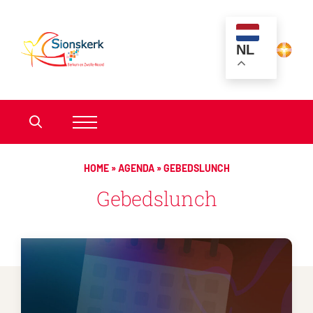
NL
HOME
»
AGENDA
»
GEBEDSLUNCH
Gebedslunch