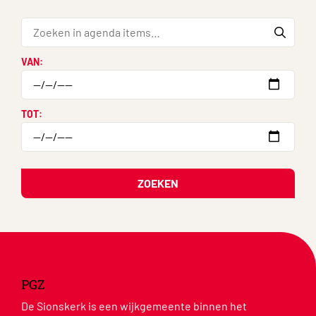
VAN:
TOT:
ZOEKEN
PGZ
De Sionskerk is een wijkgemeente binnen het