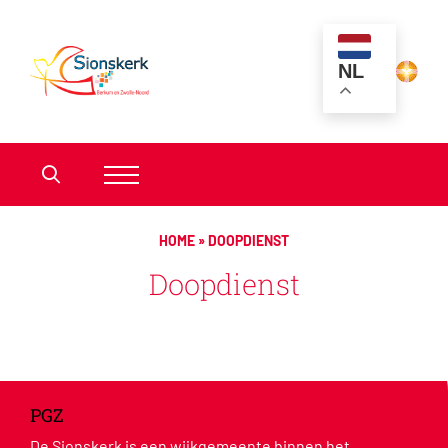
NL
HOME
»
DOOPDIENST
Doopdienst
PGZ
De Sionskerk is een wijkgemeente binnen het